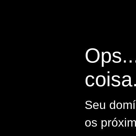
Ops..
coisa.
Seu domín
os próxim